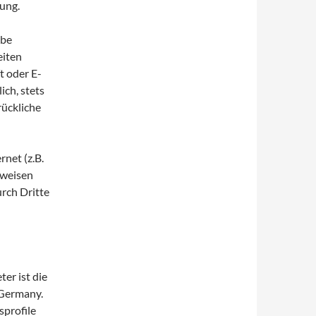
ung.
abe
eiten
t oder E-
ich, stets
rückliche
rnet (z.B.
fweisen
urch Dritte
er ist die
Germany.
profile