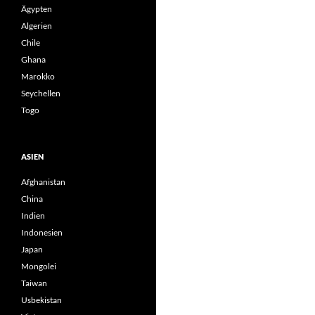
Ägypten
Algerien
Chile
Ghana
Marokko
Seychellen
Togo
ASIEN
Afghanistan
China
Indien
Indonesien
Japan
Mongolei
Taiwan
Usbekistan