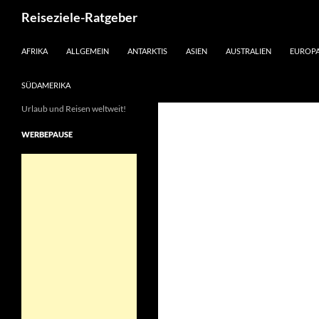
Suchen
Reiseziele-Ratgeber
ZUM INHALT SPRINGEN
AFRIKA
ALLGEMEIN
ANTARKTIS
ASIEN
AUSTRALIEN
EUROP
SÜDAMERIKA
Urlaub und Reisen weltweit!
WERBEPAUSE