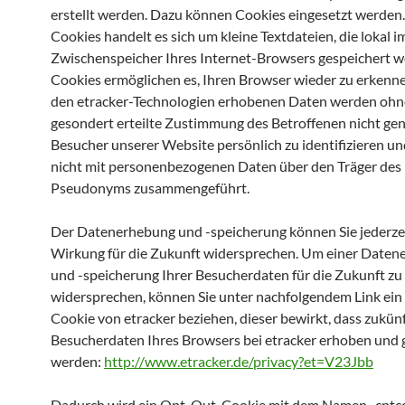
erstellt werden. Dazu können Cookies eingesetzt werden.
Cookies handelt es sich um kleine Textdateien, die lokal i
Zwischenspeicher Ihres Internet-Browsers gespeichert w
Cookies ermöglichen es, Ihren Browser wieder zu erkenne
den etracker-Technologien erhobenen Daten werden ohn
gesondert erteilte Zustimmung des Betroffenen nicht gen
Besucher unserer Website persönlich zu identifizieren u
nicht mit personenbezogenen Daten über den Träger des
Pseudonyms zusammengeführt.
Der Datenerhebung und -speicherung können Sie jederzei
Wirkung für die Zukunft widersprechen. Um einer Date
und -speicherung Ihrer Besucherdaten für die Zukunft zu
widersprechen, können Sie unter nachfolgendem Link ei
Cookie von etracker beziehen, dieser bewirkt, dass zukünf
Besucherdaten Ihres Browsers bei etracker erhoben und 
werden:
http://www.etracker.de/privacy?et=V23Jbb
Dadurch wird ein Opt-Out-Cookie mit dem Namen „cntc