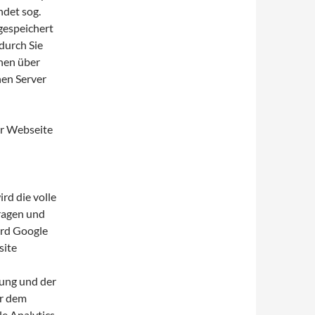
det sog.
gespeichert
durch Sie
nen über
nen Server
er Webseite
rd die volle
ragen und
ird Google
site
ung und der
er dem
e Analytics