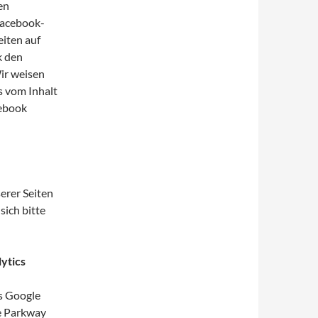
en
Facebook-
eiten auf
k den
ir weisen
s vom Inhalt
cebook
erer Seiten
ich bitte
ytics
s Google
re Parkway