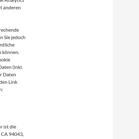
it anderen
prechende
n Sie jedoch
ämtliche
n können.
ookie
aten (inkl.
er Daten
den Link
n:
 ist die
, CA 94043,