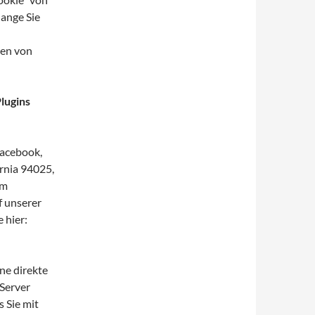
lange Sie
gen von
lugins
Facebook,
rnia 94025,
em
f unserer
 hier:
ne direkte
Server
s Sie mit