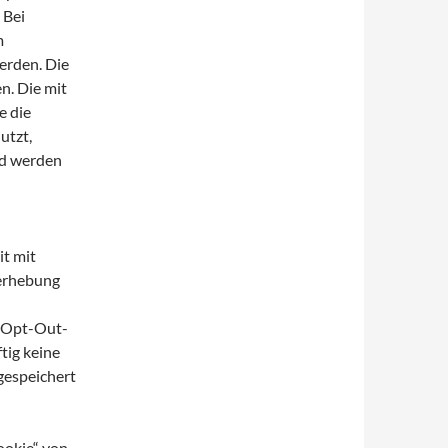
 Bei
m
erden. Die
n. Die mit
e die
utzt,
nd werden
t mit
nerhebung
n Opt-Out-
tig keine
gespeichert
ookie“ von