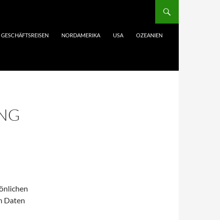
GESCHÄFTSREISEN
NORDAMERIKA
USA
OZEANIEN
NG
sönlichen
n Daten