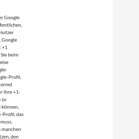
er Google
fentlichen.
 Nutzer
. Google
t +1
 Sie beim
eise
gle-
le-Profil,
ternet
r Ihre +1-
e zu
u können,
-Profil, das
 muss.
In manchen
tzen, den