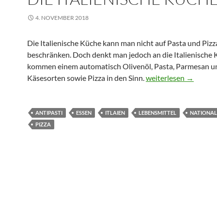
4. NOVEMBER 2018
Die Italienische Küche kann man nicht auf Pasta und Pizz
beschränken. Doch denkt man jedoch an die Italienische 
kommen einem automatisch Olivenöl, Pasta, Parmesan u
Käsesorten sowie Pizza in den Sinn.
Die italienische Küch
weiterlesen
→
ANTIPASTI
ESSEN
ITLAIEN
LEBENSMITTEL
NATIONAL
PIZZA