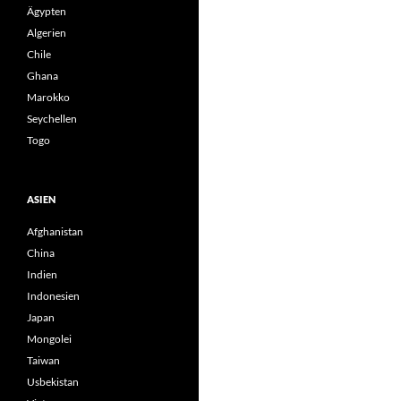
Ägypten
Algerien
Chile
Ghana
Marokko
Seychellen
Togo
ASIEN
Afghanistan
China
Indien
Indonesien
Japan
Mongolei
Taiwan
Usbekistan