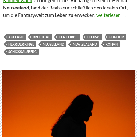
Kinoleinwand
zu bringen. In der Vielfältigkeit seiner Heimat
Neuseeland
, fand der Regisseur schließlich den idealen Ort,
um die Fantasywelt zum Leben zu erwecken.
Die Drehorte von H
weiterlesen
→
AUELAND
BRUCHTAL
DER HOBBIT
EDORAS
GONDOR
HERR DER RINGE
NEUSEELAND
NEW ZEALAND
ROHAN
SCHICKSALSBERG