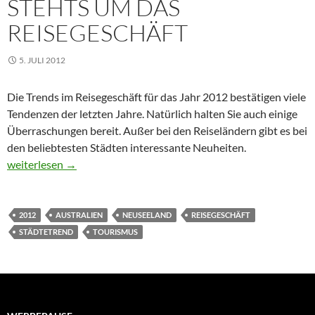
STEHTS UM DAS
REISEGESCHÄFT
5. JULI 2012
Die Trends im Reisegeschäft für das Jahr 2012 bestätigen viele
Tendenzen der letzten Jahre. Natürlich halten Sie auch einige
Überraschungen bereit. Außer bei den Reiseländern gibt es bei
den beliebtesten Städten interessante Neuheiten.
Tourismus 2012 – So stehts um das Reisegeschäft
weiterlesen
→
2012
AUSTRALIEN
NEUSEELAND
REISEGESCHÄFT
STÄDTETREND
TOURISMUS