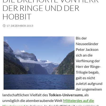
DER RINGE UND DER
HOBBIT
17. DEZEMBER 2013
Bis der
Neuseeländer
Peter Jackson
sich an die
Verfilmung der
Herr der Ringe-
Trilogie begab,
galt es nicht
zuletzt aufgrund
der ungemeinen
landschaftlichen Vielfalt des
Tolkien-Universums
, als
unmöglich die atemberaubende Welt
Mittelerdes auf die